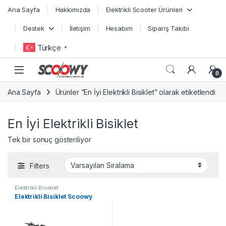
Skip to navigation
Skip to content
Ana Sayfa
Hakkımızda
Elektrikli Scooter Ürünleri
Destek
İletişim
Hesabım
Sipariş Takibi
Türkçe
▼
0
Ana Sayfa
Ürünler “En İyi Elektrikli Bisiklet” olarak etiketlendi
En İyi Elektrikli Bisiklet
Tek bir sonuç gösteriliyor
Filters
Elektrikli Bisiklet
Elektrikli Bisiklet Scoowy