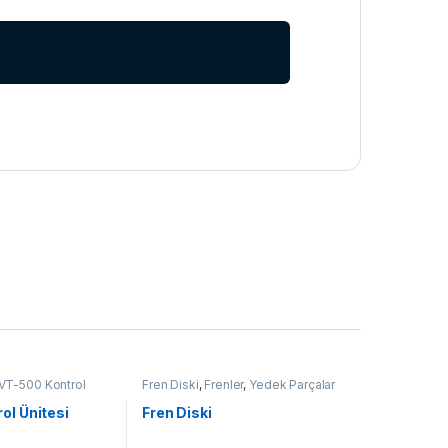
VT-500 Kontrol
Fren Diski
,
Frenler
,
Yedek Parçalar
arçalar
ol Ünitesi
Fren Diski