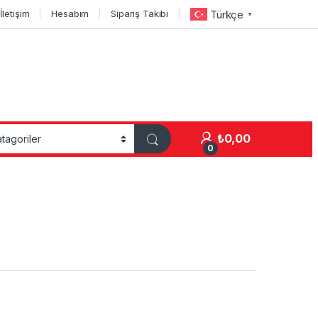
İletişim
Hesabım
Sipariş Takibi
Türkçe
▼
₺
0,00
0