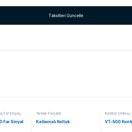
Taksitleri Güncelle
ar
,
Far Sinyal
,
Yedek Parçalar
Kontrol Ünitesi
,
Ünitesi
,
Yedek P
 Far Sinyal
Katlamalı Koltuk
VT-500 Kontr