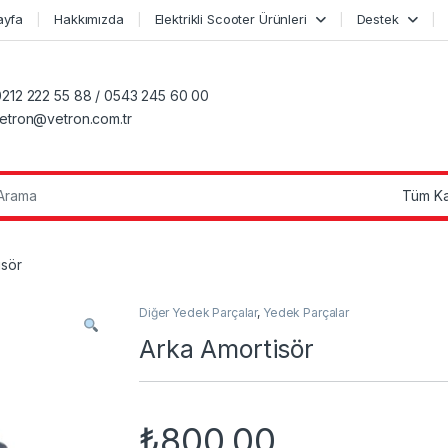
ayfa
Hakkımızda
Elektrikli Scooter Ürünleri
Destek
0212 222 55 88 / 0543 245 60 00
vetron@vetron.com.tr
r:
isör
Diğer Yedek Parçalar
,
Yedek Parçalar
Arka Amortisör
₺
800,00