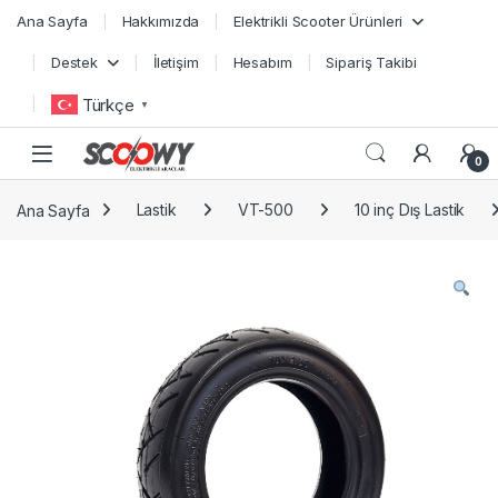
Skip to navigation
Skip to content
Ana Sayfa
Hakkımızda
Elektrikli Scooter Ürünleri
Destek
İletişim
Hesabım
Sipariş Takibi
Türkçe
▼
0
Ana Sayfa
Lastik
VT-500
10 inç Dış Lastik