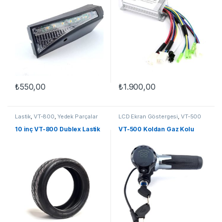
₺
550,00
₺
1.900,00
Lastik
,
VT-800
,
Yedek Parçalar
LCD Ekran Göstergesi
,
VT-500
Koldan Gazlı
,
Yedek Parçalar
10 inç VT-800 Dublex Lastik
VT-500 Koldan Gaz Kolu