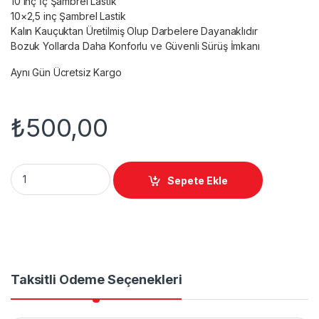
10 inç İç Şambrel Lastik
10×2,5 inç Şambrel Lastik
Kalın Kauçuktan Üretilmiş Olup Darbelere Dayanaklıdır
Bozuk Yollarda Daha Konforlu ve Güvenli Sürüş İmkanı
Aynı Gün Ücretsiz Kargo
₺
500,00
10 inç İç Şambrel Lastik quantity
Sepete Ekle
Taksitli Ödeme Seçenekleri