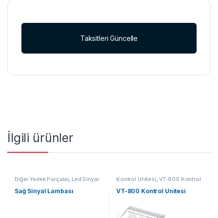
Taksitleri Güncelle
İlgili ürünler
Diğer Yedek Parçalar
,
Led Sinyal
Kontrol Ünitesi
,
VT-800 Kontrol
Lambası
,
Yedek Parçalar
Ünitesi
,
Yedek Parçalar
Sağ Sinyal Lambası
VT-800 Kontrol Ünitesi