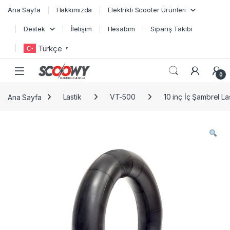
Skip to navigation
Skip to content
Ana Sayfa
Hakkımızda
Elektrikli Scooter Ürünleri
Destek
İletişim
Hesabım
Sipariş Takibi
Türkçe
▼
0
Ana Sayfa
Lastik
VT-500
10 inç İç Şambrel La