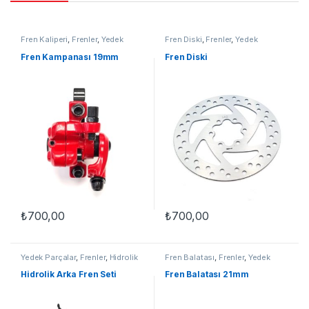
Fren Kaliperi
,
Frenler
,
Yedek
Fren Diski
,
Frenler
,
Yedek
Parçalar
Parçalar
Fren Kampanası 19mm
Fren Diski
₺
700,00
₺
700,00
Yedek Parçalar
,
Frenler
,
Hidrolik
Fren Balatası
,
Frenler
,
Yedek
Fren Seti
Parçalar
Hidrolik Arka Fren Seti
Fren Balatası 21mm