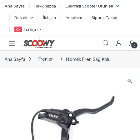
Skip to navigation
Skip to content
Ana Sayfa
Hakkımızda
Elektrikli Scooter Ürünleri
Destek
İletişim
Hesabım
Sipariş Takibi
Türkçe
▼
0
Ana Sayfa
Frenler
Hidrolik Fren Sağ Kolu