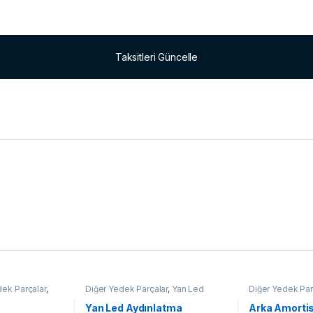
Taksitleri Güncelle
dek Parçalar
,
Diğer Yedek Parçalar
,
Yan Led
Diğer Yedek Par
Aydınlatma
,
Yedek Parçalar
Parçalar
Yan Led Aydınlatma
Arka Amorti