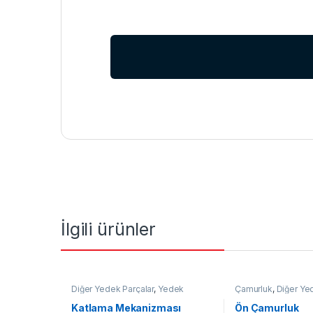
İlgili ürünler
Diğer Yedek Parçalar
,
Yedek
Çamurluk
,
Diğer Ye
Parçalar
Yedek Parçalar
Katlama Mekanizması
Ön Çamurluk