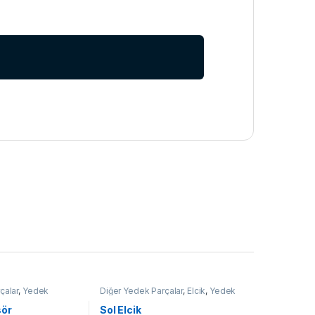
çalar
,
Yedek
Diğer Yedek Parçalar
,
Elcik
,
Yedek
Parçalar
sör
Sol Elcik