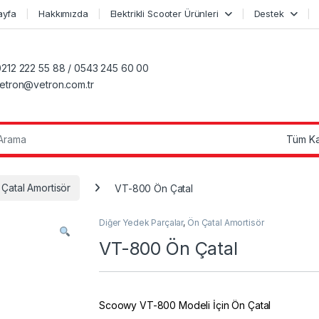
ayfa
Hakkımızda
Elektrikli Scooter Ürünleri
Destek
0212 222 55 88 / 0543 245 60 00
vetron@vetron.com.tr
r:
Çatal Amortisör
VT-800 Ön Çatal
Diğer Yedek Parçalar
,
Ön Çatal Amortisör
VT-800 Ön Çatal
Scoowy VT-800 Modeli İçin Ön Çatal