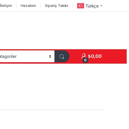
İletişim
Hesabım
Sipariş Takibi
Türkçe
▼
₺
0,00
0