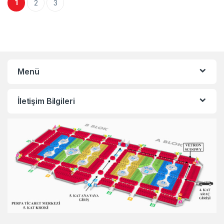
Yazı sayfalaması
1
2
3
Menü
İletişim Bilgileri