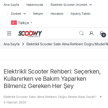
Skip to navigation
Skip to content
Ana Sayfa
Hakkımızda
Elektrikli Scooter Ürünleri
Destek
İletişim
Hesabım
Sipariş Takibi
Türkçe
▼
0
Ana Sayfa
Elektrikli Scooter Satın Alma Rehberi: Doğru Model Na
Elektrikli Scooter Rehberi: Seçerken,
Kullanırken ve Bakım Yaparken
Bilmeniz Gereken Her Şey
Elektrikli Scooter Satın Alma Rehberi: Doğru Model Nasıl Seçilir?
5 Haziran 2026