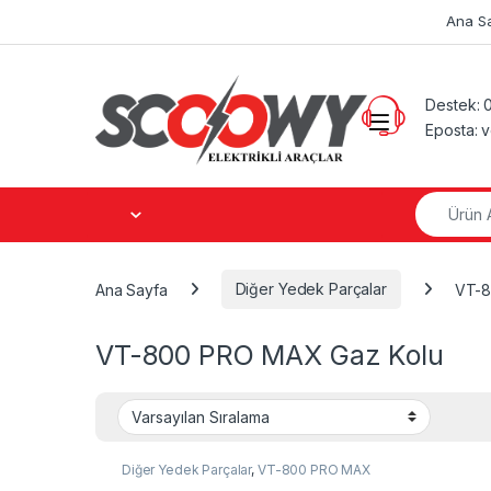
Skip to navigation
Skip to content
Ana S
Destek: 
Eposta: 
Search fo
Ana Sayfa
Diğer Yedek Parçalar
VT-8
VT-800 PRO MAX Gaz Kolu
Diğer Yedek Parçalar
,
VT-800 PRO MAX
Gaz Kolu