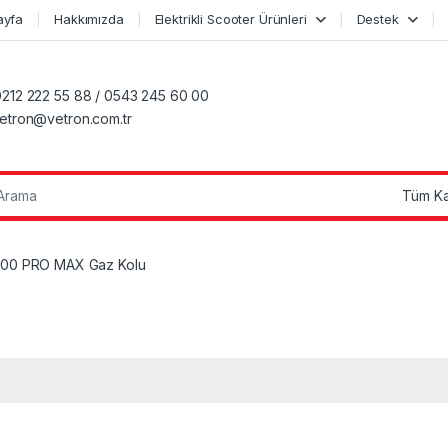
ayfa
Hakkımızda
Elektrikli Scooter Ürünleri
Destek
0212 222 55 88 / 0543 245 60 00
vetron@vetron.com.tr
r:
00 PRO MAX Gaz Kolu