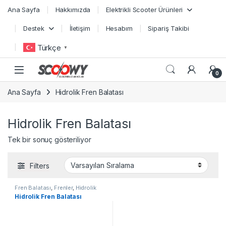
Skip to navigation
Skip to content
Ana Sayfa
Hakkımızda
Elektrikli Scooter Ürünleri
Destek
İletişim
Hesabım
Sipariş Takibi
Türkçe
▼
0
Ana Sayfa
Hidrolik Fren Balatası
Hidrolik Fren Balatası
Tek bir sonuç gösteriliyor
Filters
Fren Balatası
,
Frenler
,
Hidrolik
Fren Balatası
,
Yedek Parçalar
Hidrolik Fren Balatası