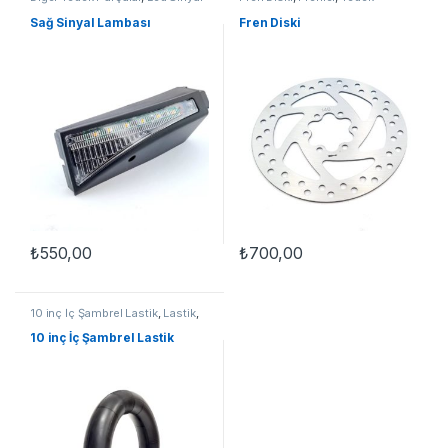
Lambası
,
Yedek Parçalar
Parçalar
Sağ Sinyal Lambası
Fren Diski
₺
550,00
₺
700,00
10 inç İç Şambrel Lastik
,
Lastik
,
VT-500
,
Yedek Parçalar
10 inç İç Şambrel Lastik