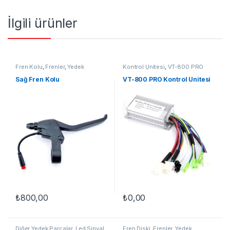
İlgili ürünler
Fren Kolu
,
Frenler
,
Yedek
Kontrol Ünitesi
,
VT-800 PRO
Parçalar
Kontrol Ünitesi
,
Yedek Parçalar
Sağ Fren Kolu
VT-800 PRO Kontrol Ünitesi
₺
800,00
₺
0,00
Diğer Yedek Parçalar
,
Led Sinyal
Fren Diski
,
Frenler
,
Yedek