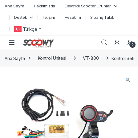
Skip to navigation
Skip to content
Ana Sayfa
Hakkımızda
Elektrikli Scooter Ürünleri
Destek
İletişim
Hesabım
Sipariş Takibi
Türkçe
▼
0
Ana Sayfa
Kontrol Ünitesi
VT-800
Kontrol Seti